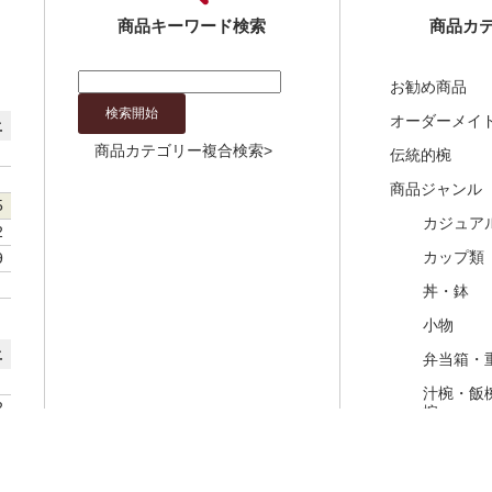
商品キーワード検索
商品カ
お勧め商品
オーダーメイ
土
商品カテゴリー複合検索>
伝統的椀
商品ジャンル
5
カジュア
2
カップ類
9
丼・鉢
小物
土
弁当箱・
汁椀・飯
2
椀
9
皿・茶托
6
盆・膳