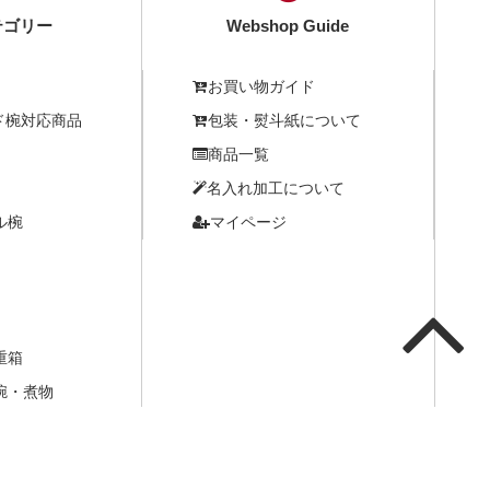
テゴリー
Webshop Guide
お買い物ガイド
ド椀対応商品
包装・熨斗紙について
商品一覧
名入れ加工について
ル椀
マイページ
重箱
椀・煮物