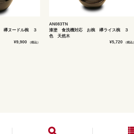
AN083TN
 欅ヌードル椀 ３
漆塗 食洗機対応 お椀 欅ライス椀 ３
色 天然木
¥9,900
¥5,720
（税込）
（税込