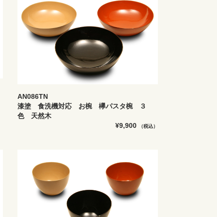
AN086TN
漆塗 食洗機対応 お椀 欅パスタ椀 ３
色 天然木
）
¥9,900
（税込）