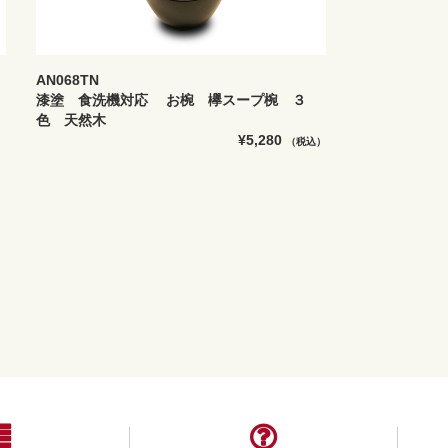
AN068TN
漆塗 食洗機対応 お椀 欅スープ椀 ３
色 天然木
¥5,280
）
（税込）