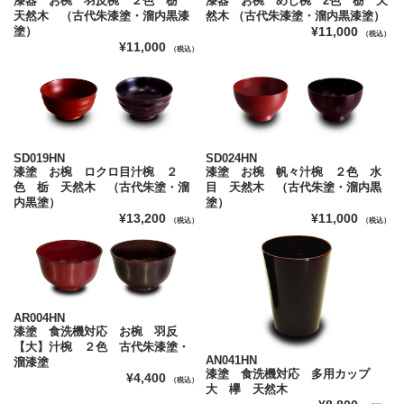
漆器 お椀 羽反椀 ２色 栃
漆器 お椀 めし椀 2色 栃 天
天然木 （古代朱漆塗・溜内黒漆
然木 （古代朱漆塗・溜内黒漆塗）
塗）
¥11,000
（税込）
¥11,000
（税込）
SD019HN
SD024HN
漆塗 お椀 ロクロ目汁椀 ２
漆塗 お椀 帆々汁椀 ２色 水
色 栃 天然木 （古代朱塗・溜
目 天然木 （古代朱塗・溜内黒
内黒塗）
塗）
¥13,200
¥11,000
（税込）
（税込）
AR004HN
漆塗 食洗機対応 お椀 羽反
【大】汁椀 ２色 古代朱漆塗・
AN041HN
溜漆塗
漆塗 食洗機対応 多用カップ
¥4,400
（税込）
大 欅 天然木