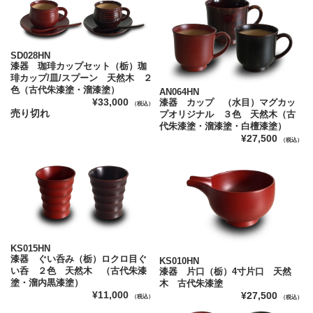
SD028HN
漆器 珈琲カップセット（栃）珈
琲カップ/皿/スプーン 天然木 ２
色（古代朱漆塗・溜漆塗）
AN064HN
¥33,000
漆器 カップ （水目）マグカッ
（税込）
売り切れ
プオリジナル ３色 天然木（古
代朱漆塗・溜漆塗・白檀漆塗）
¥27,500
（税込）
KS015HN
漆器 ぐい呑み（栃）ロクロ目ぐ
KS010HN
い呑 ２色 天然木 （古代朱漆
漆器 片口（栃）4寸片口 天然
塗・溜内黒漆塗）
木 古代朱漆塗
¥11,000
¥27,500
（税込）
（税込）