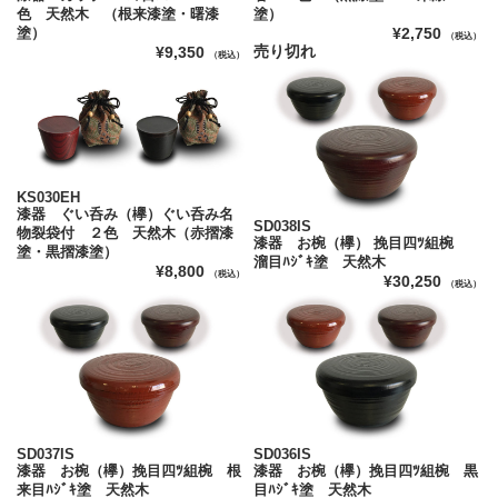
色 天然木 （根来漆塗・曙漆
塗）
塗）
¥2,750
（税込）
売り切れ
¥9,350
（税込）
KS030EH
漆器 ぐい呑み（欅）ぐい呑み名
SD038IS
物裂袋付 ２色 天然木（赤摺漆
漆器 お椀（欅） 挽目四ﾂ組椀
塗・黒摺漆塗）
溜目ﾊｼﾞｷ塗 天然木
¥8,800
（税込）
¥30,250
（税込）
SD037IS
SD036IS
漆器 お椀（欅）挽目四ﾂ組椀 根
漆器 お椀（欅）挽目四ﾂ組椀 黒
来目ﾊｼﾞｷ塗 天然木
目ﾊｼﾞｷ塗 天然木