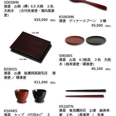
SD018HN
漆器 お椀（欅）6.0 大椀 ２色
天然木 （古代朱漆塗・溜内黒漆
塗）
KS003HN
¥33,000
漆塗 ディナースプーン ２種
（税込）
¥5,500
（税込）
SR030IS
漆器 お皿 6.3栃皿 ２色 天然
木（根来漆塗・曙漆塗）
¥6,160
BZ001IS
（税込）
漆器 お膳 板膳両面刷毛目 溜
漆塗 ／ 曙漆塗
¥11,000
（税込）
HS118TN
漆器 食洗機対応 お箸 細身幸
KS044IS
漆器 カップ ﾊﾂﾘ目ｶｯﾌﾟ ２
箸 ２色 （黒漆塗 / 朱漆