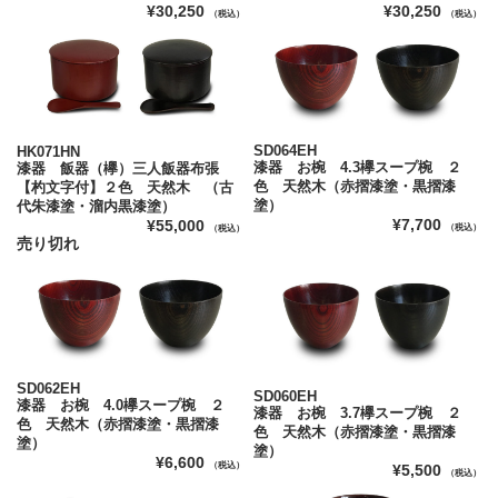
¥30,250
¥30,250
（税込）
（税込）
SD064EH
HK071HN
漆器 お椀 4.3欅スープ椀 ２
漆器 飯器（欅）三人飯器布張
色 天然木（赤摺漆塗・黒摺漆
【杓文字付】２色 天然木 （古
塗）
代朱漆塗・溜内黒漆塗）
¥7,700
¥55,000
（税込）
（税込）
売り切れ
SD062EH
SD060EH
漆器 お椀 4.0欅スープ椀 ２
漆器 お椀 3.7欅スープ椀 ２
色 天然木（赤摺漆塗・黒摺漆
色 天然木（赤摺漆塗・黒摺漆
塗）
塗）
¥6,600
（税込）
¥5,500
（税込）