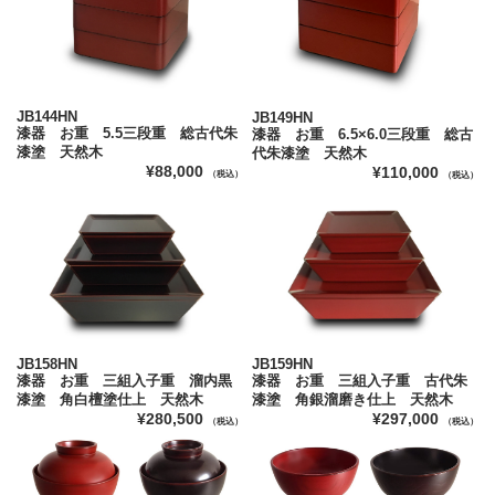
JB144HN
JB149HN
漆器 お重 5.5三段重 総古代朱
漆器 お重 6.5×6.0三段重 総古
漆塗 天然木
代朱漆塗 天然木
¥88,000
¥110,000
（税込）
（税込）
JB158HN
JB159HN
漆器 お重 三組入子重 溜内黒
漆器 お重 三組入子重 古代朱
漆塗 角白檀塗仕上 天然木
漆塗 角銀溜磨き仕上 天然木
¥280,500
¥297,000
（税込）
（税込）