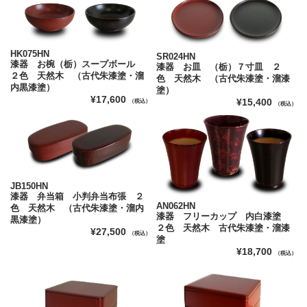
HK075HN
SR024HN
漆器 お椀（栃）スープボール
漆器 お皿 （栃）７寸皿 ２
２色 天然木 （古代朱漆塗・溜
色 天然木 （古代朱漆塗・溜漆
内黒漆塗）
塗）
¥17,600
¥15,400
（税込）
（税込）
JB150HN
漆器 弁当箱 小判弁当布張 ２
AN062HN
色 天然木 （古代朱漆塗・溜内
漆器 フリーカップ 内白漆塗
黒漆塗）
２色 天然木 古代朱漆塗・溜漆
¥27,500
（税込）
塗
¥18,700
（税込）