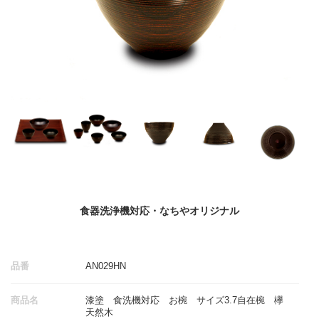
食器洗浄機対応・なちやオリジナル
品番
AN029HN
商品名
漆塗 食洗機対応 お椀 サイズ3.7自在椀 欅
天然木