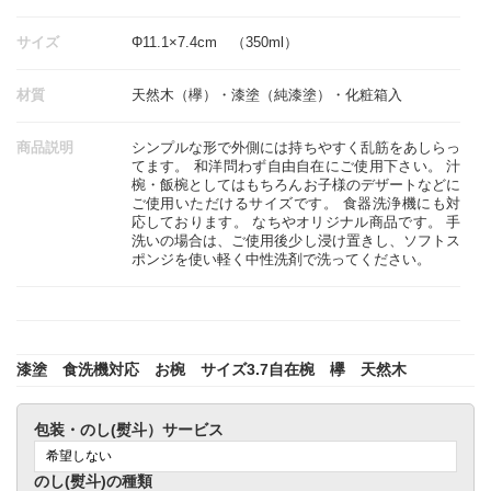
サイズ
Φ11.1×7.4cm （350ml）
材質
天然木（欅）・漆塗（純漆塗）・化粧箱入
商品説明
シンプルな形で外側には持ちやすく乱筋をあしらっ
てます。 和洋問わず自由自在にご使用下さい。 汁
椀・飯椀としてはもちろんお子様のデザートなどに
ご使用いただけるサイズです。 食器洗浄機にも対
応しております。 なちやオリジナル商品です。 手
洗いの場合は、ご使用後少し浸け置きし、ソフトス
ポンジを使い軽く中性洗剤で洗ってください。
漆塗 食洗機対応 お椀 サイズ3.7自在椀 欅 天然木
包装・のし(熨斗）サービス
のし(熨斗)の種類