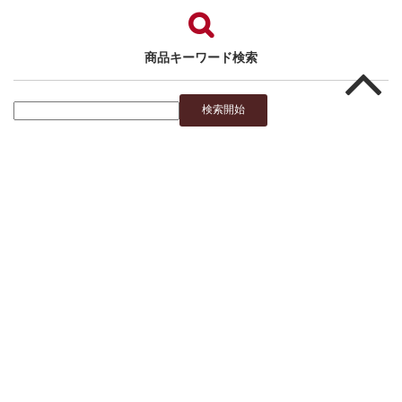
商品キーワード検索
商品カテゴリー複合検索>
商品カテゴリー
お勧め商品
オーダーメイド椀対応商品
伝統的椀
商品ジャンル
カジュアル椀