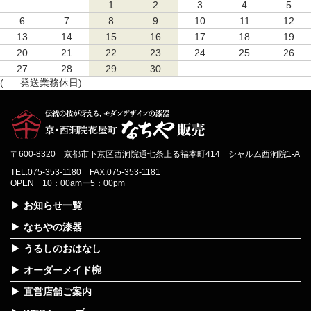
1
2
3
4
5
6
7
8
9
10
11
12
13
14
15
16
17
18
19
20
21
22
23
24
25
26
27
28
29
30
(
発送業務休日)
〒600-8320 京都市下京区西洞院通七条上る福本町414 シャルム西洞院1-A
TEL.075-353-1180 FAX.075-353-1181
OPEN 10：00amー5：00pm
お知らせ一覧
なちやの漆器
うるしのおはなし
オーダーメイド椀
直営店舗ご案内