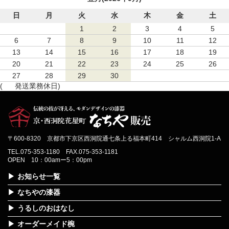
日
月
火
水
木
金
土
1
2
3
4
5
6
7
8
9
10
11
12
13
14
15
16
17
18
19
20
21
22
23
24
25
26
27
28
29
30
(
発送業務休日)
〒600-8320 京都市下京区西洞院通七条上る福本町414 シャルム西洞院1-A
TEL.075-353-1180 FAX.075-353-1181
OPEN 10：00amー5：00pm
お知らせ一覧
なちやの漆器
うるしのおはなし
オーダーメイド椀