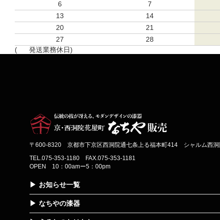
6
7
13
14
20
21
27
28
(
発送業務休日)
〒600-8320 京都市下京区西洞院通七条上る福本町414 シャルム西洞院
TEL.075-353-1180 FAX.075-353-1181
OPEN 10：00amー5：00pm
お知らせ一覧
なちやの漆器