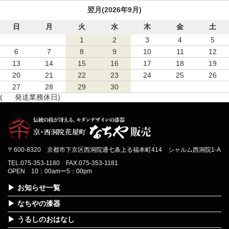
翌月(2026年9月)
日
月
火
水
木
金
土
1
2
3
4
5
6
7
8
9
10
11
12
13
14
15
16
17
18
19
20
21
22
23
24
25
26
27
28
29
30
(
発送業務休日)
〒600-8320 京都市下京区西洞院通七条上る福本町414 シャルム西洞院1-A
TEL.075-353-1180 FAX.075-353-1181
OPEN 10：00amー5：00pm
お知らせ一覧
なちやの漆器
うるしのおはなし