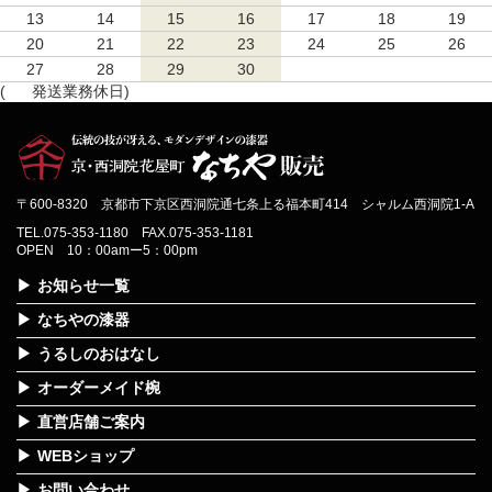
13
14
15
16
17
18
19
20
21
22
23
24
25
26
27
28
29
30
(
発送業務休日)
〒600-8320 京都市下京区西洞院通七条上る福本町414 シャルム西洞院1-A
TEL.075-353-1180 FAX.075-353-1181
OPEN 10：00amー5：00pm
お知らせ一覧
なちやの漆器
うるしのおはなし
オーダーメイド椀
直営店舗ご案内
WEBショップ
お問い合わせ