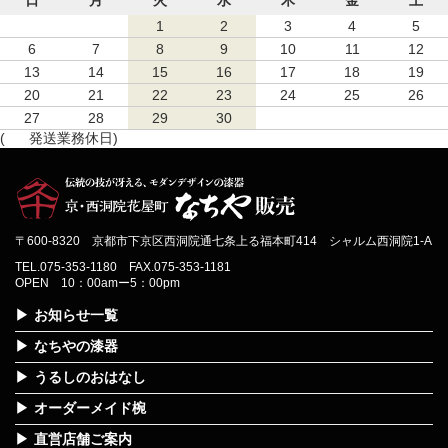
1
2
3
4
5
6
7
8
9
10
11
12
13
14
15
16
17
18
19
20
21
22
23
24
25
26
27
28
29
30
(
発送業務休日)
〒600-8320 京都市下京区西洞院通七条上る福本町414 シャルム西洞院1-A
TEL.075-353-1180 FAX.075-353-1181
OPEN 10：00amー5：00pm
お知らせ一覧
なちやの漆器
うるしのおはなし
オーダーメイド椀
直営店舗ご案内