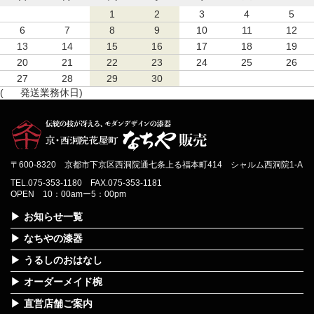
1
2
3
4
5
6
7
8
9
10
11
12
13
14
15
16
17
18
19
20
21
22
23
24
25
26
27
28
29
30
(
発送業務休日)
〒600-8320 京都市下京区西洞院通七条上る福本町414 シャルム西洞院1-A
TEL.075-353-1180 FAX.075-353-1181
OPEN 10：00amー5：00pm
お知らせ一覧
なちやの漆器
うるしのおはなし
オーダーメイド椀
直営店舗ご案内