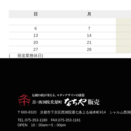
日
月
6
7
13
14
20
21
27
28
(
発送業務休日)
〒600-8320 京都市下京区西洞院通七条上る福本町414 シャルム西洞院
TEL.075-353-1180 FAX.075-353-1181
OPEN 10：00amー5：00pm