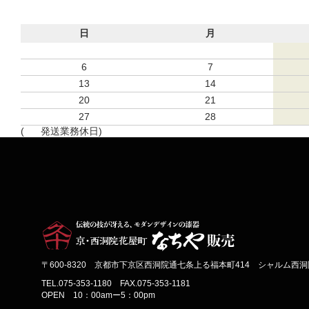
日
月
6
7
13
14
20
21
27
28
(
発送業務休日)
〒600-8320 京都市下京区西洞院通七条上る福本町414 シャルム西洞院
TEL.075-353-1180 FAX.075-353-1181
OPEN 10：00amー5：00pm