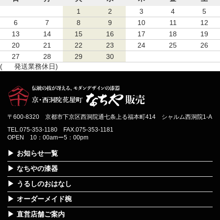
1
2
3
4
5
6
7
8
9
10
11
12
13
14
15
16
17
18
19
20
21
22
23
24
25
26
27
28
29
30
(
発送業務休日)
〒600-8320 京都市下京区西洞院通七条上る福本町414 シャルム西洞院1-A
TEL.075-353-1180 FAX.075-353-1181
OPEN 10：00amー5：00pm
お知らせ一覧
なちやの漆器
うるしのおはなし
オーダーメイド椀
直営店舗ご案内