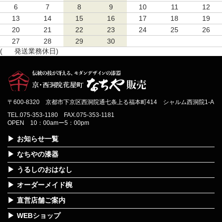
6
7
8
9
10
11
12
13
14
15
16
17
18
19
20
21
22
23
24
25
26
27
28
29
30
(
発送業務休日)
〒600-8320 京都市下京区西洞院通七条上る福本町414 シャルム西洞院1-A
TEL.075-353-1180 FAX.075-353-1181
OPEN 10：00amー5：00pm
お知らせ一覧
なちやの漆器
うるしのおはなし
オーダーメイド椀
直営店舗ご案内
WEBショップ