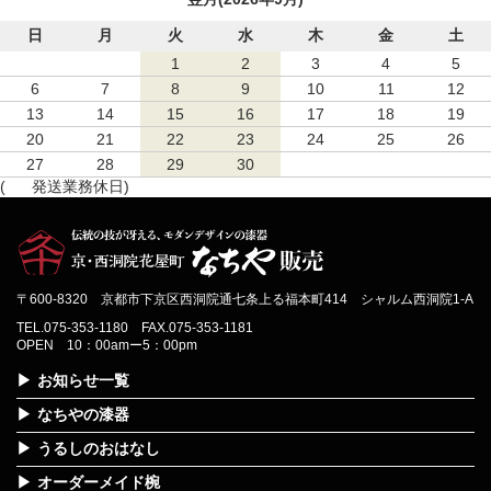
日
月
火
水
木
金
土
1
2
3
4
5
6
7
8
9
10
11
12
13
14
15
16
17
18
19
20
21
22
23
24
25
26
27
28
29
30
(
発送業務休日)
〒600-8320 京都市下京区西洞院通七条上る福本町414 シャルム西洞院1-A
TEL.075-353-1180 FAX.075-353-1181
OPEN 10：00amー5：00pm
お知らせ一覧
なちやの漆器
うるしのおはなし
オーダーメイド椀