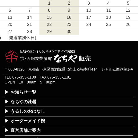
1
2
3
4
5
6
7
8
9
10
11
12
13
14
15
16
17
18
19
20
21
22
23
24
25
26
27
28
29
30
(
発送業務休日)
〒600-8320 京都市下京区西洞院通七条上る福本町414 シャルム西洞院1-A
TEL.075-353-1180 FAX.075-353-1181
OPEN 10：00amー5：00pm
お知らせ一覧
なちやの漆器
うるしのおはなし
オーダーメイド椀
直営店舗ご案内