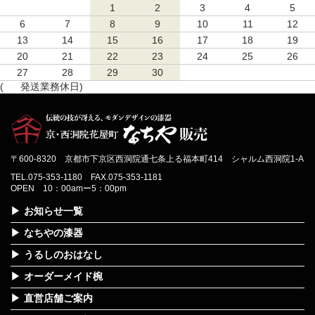
1
2
3
4
5
6
7
8
9
10
11
12
13
14
15
16
17
18
19
20
21
22
23
24
25
26
27
28
29
30
(
発送業務休日)
〒600-8320 京都市下京区西洞院通七条上る福本町414 シャルム西洞院1-A
TEL.075-353-1180 FAX.075-353-1181
OPEN 10：00amー5：00pm
お知らせ一覧
なちやの漆器
うるしのおはなし
オーダーメイド椀
直営店舗ご案内