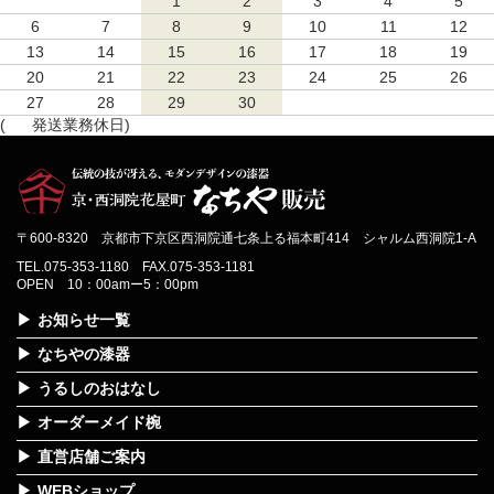
1
2
3
4
5
6
7
8
9
10
11
12
13
14
15
16
17
18
19
20
21
22
23
24
25
26
27
28
29
30
(
発送業務休日)
〒600-8320 京都市下京区西洞院通七条上る福本町414 シャルム西洞院1-A
TEL.075-353-1180 FAX.075-353-1181
OPEN 10：00amー5：00pm
お知らせ一覧
なちやの漆器
うるしのおはなし
オーダーメイド椀
直営店舗ご案内
WEBショップ