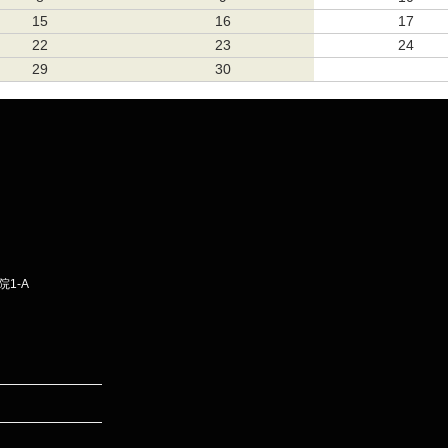
15
16
17
22
23
24
29
30
1-A