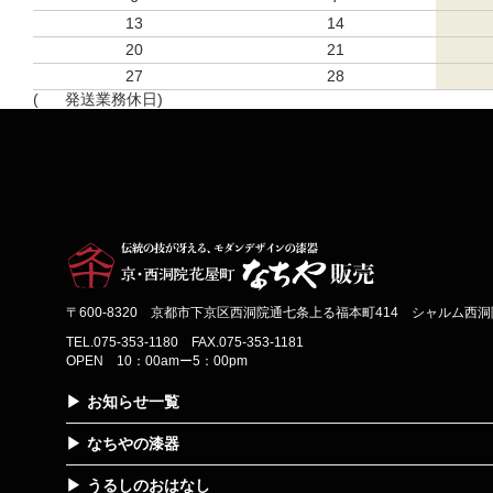
13
14
20
21
27
28
(
発送業務休日)
〒600-8320 京都市下京区西洞院通七条上る福本町414 シャルム西洞院
TEL.075-353-1180 FAX.075-353-1181
OPEN 10：00amー5：00pm
お知らせ一覧
なちやの漆器
うるしのおはなし