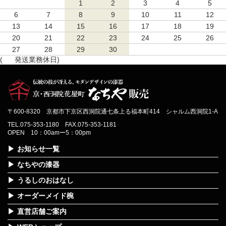
1
2
3
4
5
6
7
8
9
10
11
12
13
14
15
16
17
18
19
20
21
22
23
24
25
26
27
28
29
30
(
発送業務休日)
〒600-8320 京都市下京区西洞院通七条上る福本町414 シャルム西洞院1-A
TEL.075-353-1180 FAX.075-353-1181
OPEN 10：00amー5：00pm
お知らせ一覧
なちやの漆器
うるしのおはなし
オーダーメイド椀
直営店舗ご案内