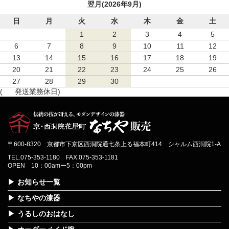
翌月(2026年9月)
日
月
火
水
木
金
土
1
2
3
4
5
6
7
8
9
10
11
12
13
14
15
16
17
18
19
20
21
22
23
24
25
26
27
28
29
30
(
発送業務休日)
〒600-8320 京都市下京区西洞院通七条上る福本町414 シャルム西洞院1-A
TEL.075-353-1180 FAX.075-353-1181
OPEN 10：00amー5：00pm
お知らせ一覧
なちやの漆器
うるしのおはなし