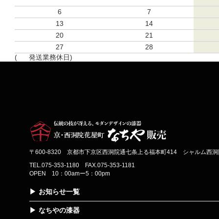
6
7
13
14
20
21
27
28
(
発送業務休日)
〒600-8320 京都市下京区西洞院通七条上る福本町414 シャルム西洞院
TEL.075-353-1180 FAX.075-353-1181
OPEN 10：00amー5：00pm
お知らせ一覧
なちやの漆器