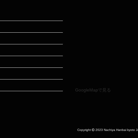
GoogleMapで見る
Copyright
2023 Nachiya Hanbai kyoto Ja