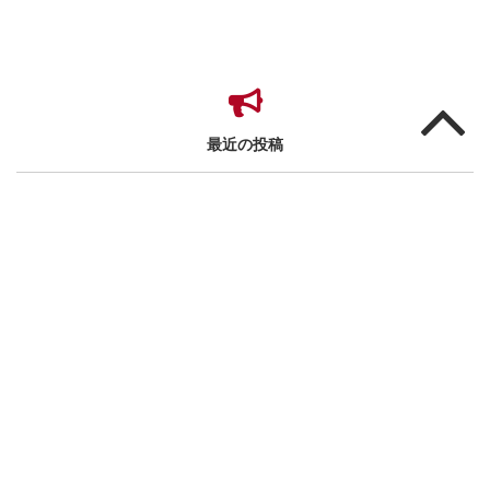
最近の投稿
【新宿橋高島屋】10階リビング和食器売場にて ”なちやフェ
ア” を開催いたします。
【静岡伊勢丹】伝統とモダンの競演「大京都展」に出展しま
す！
【銀座三越】なちやフェアに出展いたします
【朝日堂 清水門前】なちやフェアに出展いたします
【日本橋高島屋】７階和食器に於いて ”なちやフェア” を開催
いたします。
【立川伊勢丹】６階リビング和食器にて ”なちやフェア” を行
います。