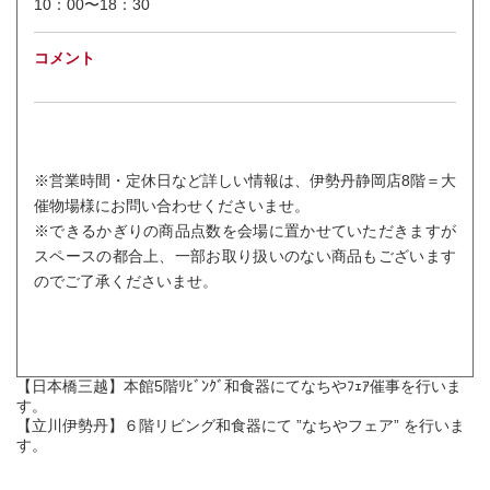
10：00〜18：30
コメント
※営業時間・定休日など詳しい情報は、伊勢丹静岡店8階＝大
催物場様にお問い合わせくださいませ。
※できるかぎりの商品点数を会場に置かせていただきますが
スペースの都合上、一部お取り扱いのない商品もございます
のでご了承くださいませ。
【日本橋三越】本館5階ﾘﾋﾞﾝｸﾞ和食器にてなちやﾌｪｱ催事を行いま
す。
【立川伊勢丹】６階リビング和食器にて ”なちやフェア” を行いま
す。