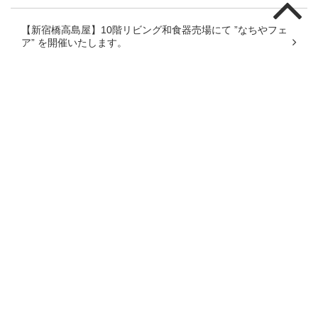
【新宿橋高島屋】10階リビング和食器売場にて ”なちやフェ
ア” を開催いたします。
【静岡伊勢丹】伝統とモダンの競演「大京都展」に出展しま
す！
【銀座三越】なちやフェアに出展いたします
【朝日堂 清水門前】なちやフェアに出展いたします
【日本橋高島屋】７階和食器に於いて ”なちやフェア” を開催
いたします。
【立川伊勢丹】６階リビング和食器にて ”なちやフェア” を行
います。
【横浜高島屋】７階和食器に於いて ”なちやフェア” を開催い
たします。
【銀座三越】なちやフェアに出展いたします
カテゴリー