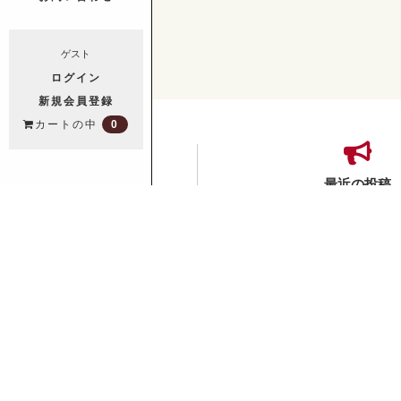
ゲスト
ログイン
新規会員登録
0
カートの中
最近の投稿
New!
【新宿橋高島屋】10
食器売場にて ”なちやフェア
します。
【静岡伊勢丹】伝統とモダン
都展」に出展します！
【銀座三越】なちやフェアに
す
【朝日堂 清水門前】なちや
いたします