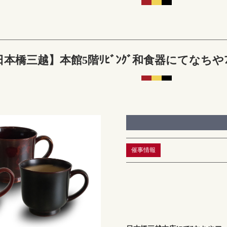
日本橋三越】本館5階ﾘﾋﾞﾝｸﾞ和食器にてなちや
催事情報