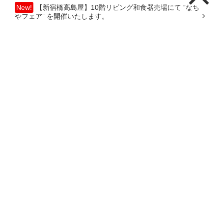
New!
【新宿橋高島屋】10階リビング和食器売場にて ”なち
やフェア” を開催いたします。
【静岡伊勢丹】伝統とモダンの競演「大京都展」に出展しま
す！
【銀座三越】なちやフェアに出展いたします
【朝日堂 清水門前】なちやフェアに出展いたします
【日本橋高島屋】７階和食器に於いて ”なちやフェア” を開催
いたします。
【立川伊勢丹】６階リビング和食器にて ”なちやフェア” を行
います。
【横浜高島屋】７階和食器に於いて ”なちやフェア” を開催い
たします。
【銀座三越】なちやフェアに出展いたします
カテゴリー