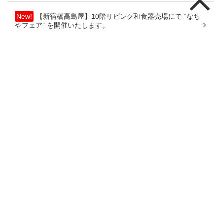
New!
【新宿橋高島屋】10階リビング和食器売場にて ”なち
やフェア” を開催いたします。
【静岡伊勢丹】伝統とモダンの競演「大京都展」に出展しま
す！
【銀座三越】なちやフェアに出展いたします
【朝日堂 清水門前】なちやフェアに出展いたします
【日本橋高島屋】７階和食器に於いて ”なちやフェア” を開催
いたします。
【立川伊勢丹】６階リビング和食器にて ”なちやフェア” を行
います。
【横浜高島屋】７階和食器に於いて ”なちやフェア” を開催い
たします。
【銀座三越】なちやフェアに出展いたします
カテゴリー