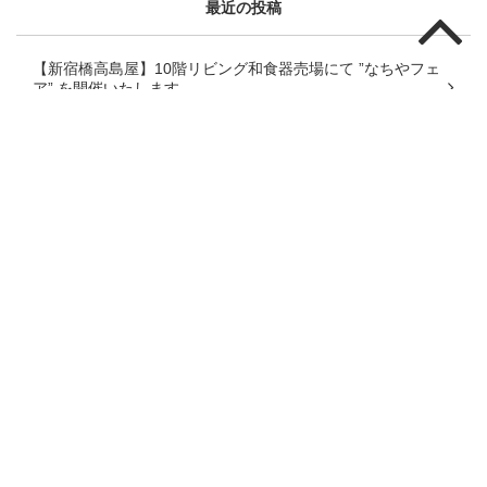
最近の投稿
【新宿橋高島屋】10階リビング和食器売場にて ”なちやフェ
ア” を開催いたします。
【静岡伊勢丹】伝統とモダンの競演「大京都展」に出展しま
す！
【銀座三越】なちやフェアに出展いたします
【朝日堂 清水門前】なちやフェアに出展いたします
【日本橋高島屋】７階和食器に於いて ”なちやフェア” を開催
いたします。
【立川伊勢丹】６階リビング和食器にて ”なちやフェア” を行
います。
【横浜高島屋】７階和食器に於いて ”なちやフェア” を開催い
たします。
【銀座三越】なちやフェアに出展いたします