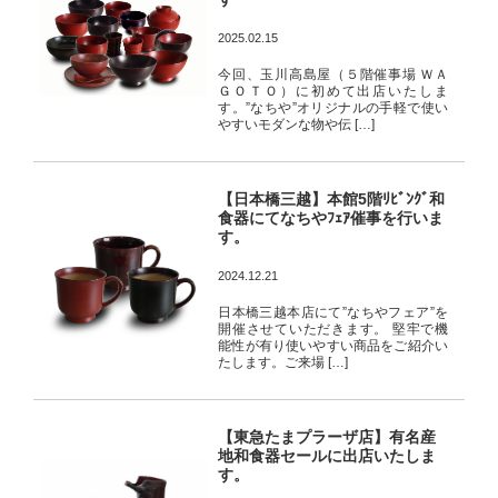
2025.02.15
今回、玉川高島屋（５階催事場 ＷＡ
ＧＯＴＯ）に初めて出店いたしま
す。”なちや”オリジナルの手軽で使い
やすいモダンな物や伝 […]
【日本橋三越】本館5階ﾘﾋﾞﾝｸﾞ和
食器にてなちやﾌｪｱ催事を行いま
す。
2024.12.21
日本橋三越本店にて”なちやフェア”を
開催させていただきます。 堅牢で機
能性が有り使いやすい商品をご紹介い
たします。ご来場 […]
【東急たまプラーザ店】有名産
地和食器セールに出店いたしま
す。