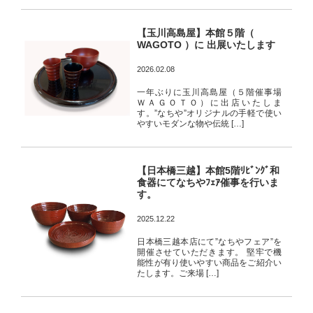
【玉川高島屋】本館５階（
WAGOTO ）に 出展いたします
2026.02.08
一年ぶりに玉川高島屋（５階催事場
ＷＡＧＯＴＯ）に出店いたしま
す。”なちや”オリジナルの手軽で使い
やすいモダンな物や伝統 […]
【日本橋三越】本館5階ﾘﾋﾞﾝｸﾞ和
食器にてなちやﾌｪｱ催事を行いま
す。
2025.12.22
日本橋三越本店にて”なちやフェア”を
開催させていただきます。 堅牢で機
能性が有り使いやすい商品をご紹介い
たします。ご来場 […]