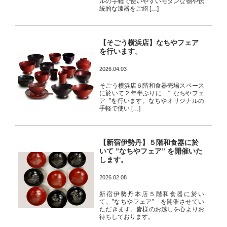
ルの手軽で使いやすいモダンな物や伝
統的な漆器をご紹 […]
【そごう横浜店】なちやフェア
を行います。
2026.04.03
そごう横浜店６階和食器売場スペース
に於いて２年半ぶりに ” なちやフェ
ア ”を行います。なちやオリジナルの
手軽で使い […]
【新宿伊勢丹】５階和食器に於
いて ”なちやフェア” を開催いた
します。
2026.02.08
新宿伊勢丹本店５階和食器に於い
て、”なちやフェア” を開催させてい
ただきます。皆様のお越しを心よりお
待ちしております。