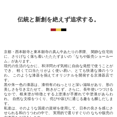
伝統と新創を絶えず追求する。
京都・西本願寺と東本願寺の真ん中あたりの界隈、
閑静な住宅街
に、さりげなく落ち着いたたたずまいの「なちや販売ショールー
ム」があります。
現代の生活のなかに、和洋問わず気軽に自由な発想で使うことが
でき、
軽くて口当たりがよく使い易い、とても快適な漆のうつ
わ。
このような漆器を揃えてオリジナルを開発する京漆器店で
す。
黒や朱一色の漆器は、漆特有のねっとりと深い滋味があり、形の
美しさを引き立たせて、
飽きがこず、さらに、長年使いつづける
なかで、根来塗が特徴とする上塗漆が手擦れて中塗漆があらわ
れ、
自然な文様をつくり、侘びや寂びに通じる趣をも醸しだしま
す。
私達は、そのような国産の資材を使用して、日本の良さを感じさ
せられる和のうつわの中で、
実用的で選りすぐりの なちや販売の