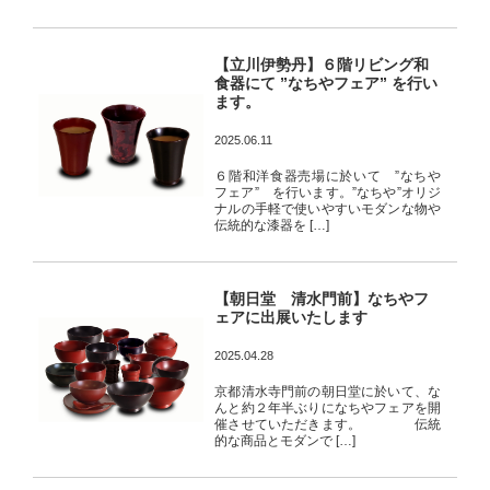
【立川伊勢丹】６階リビング和
食器にて ”なちやフェア” を行い
ます。
2025.06.11
６階和洋食器売場に於いて ”なちや
フェア” を行います。”なちや”オリジ
ナルの手軽で使いやすいモダンな物や
伝統的な漆器を […]
【朝日堂 清水門前】なちやフ
ェアに出展いたします
2025.04.28
京都清水寺門前の朝日堂に於いて、な
んと約２年半ぶりになちやフェアを開
催させていただきます。 伝統
的な商品とモダンで […]