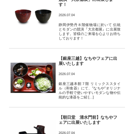
す！
2026.07.04
静岡伊勢丹８階催物場に於いて 伝統
とモダンの競演『大京都展』に出展致
します。皆様のご来場を心よりお待ち
しております！
【銀座三越】なちやフェアに出
展いたします
2026.07.04
銀座三越本館７階 リミックススタイ
ル（和食器）にて、”なちや”オリジナ
ルの手軽で使いやすいモダンな物や伝
統的な漆器をご紹 […]
【朝日堂 清水門前】なちやフ
ェアに出展いたします
2026.07.04