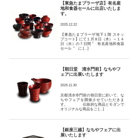
【東急たまプラーザ店】有名産
地和食器セールに出店いたしま
す。
2025.12.22
【東急たまプラーザ地下１階 スキッ
プコート】にて１月８日（木）～１４
日（水）の７日間 ” 有名産地和食器
セール ” に […]
【朝日堂 清水門前】なちやフ
ェアに出展いたします
2025.11.30
京都清水寺門前の朝日堂に於いて、な
ちやフェアを開催させていただきま
す。 伝統的な商品とモダンで
オリジナルな商品をご […]
【銀座三越】なちやフェアに出
展いたします