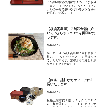
６階和洋食器売場に於いて ”なちや
フェア” を行います。”なちや”オリジ
ナルの手軽で使いやすいモダンな物や
伝統的な漆器を […]
【横浜高島屋】７階和食器に於
いて ”なちやフェア” を開催いた
します。
2026.04.03
約１年ぶりに横浜高島屋７階和食器に
於いて、”なちやフェア” を開催させ
ていただきます。京都より伝統と新創
をコンセプトに現 […]
【銀座三越】なちやフェアに出
展いたします
2026.04.03
銀座三越本館７階 リミックススタイ
ル（和食器）にて、”なちや”オリジナ