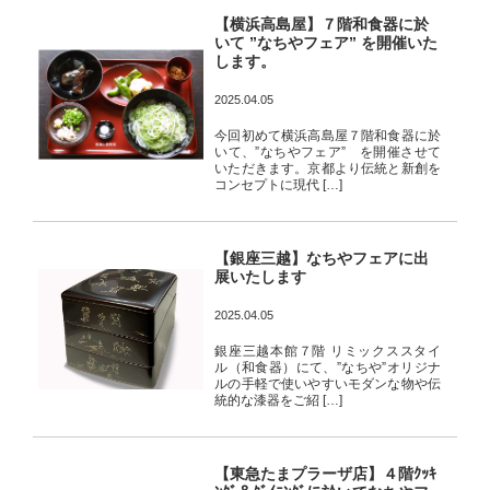
【横浜高島屋】７階和食器に於
いて ”なちやフェア” を開催いた
します。
2025.04.05
今回初めて横浜高島屋７階和食器に於
いて、”なちやフェア” を開催させて
いただきます。京都より伝統と新創を
コンセプトに現代 […]
【銀座三越】なちやフェアに出
展いたします
2025.04.05
銀座三越本館７階 リミックススタイ
ル（和食器）にて、”なちや”オリジナ
ルの手軽で使いやすいモダンな物や伝
統的な漆器をご紹 […]
【東急たまプラーザ店】４階ｸｯｷ