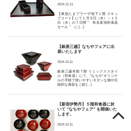
2024.12.21
【東急たまプラーザ地下１階 スキッ
プコート】にて１月９日（木）～１５
日（水）の７日間 ” 有名産地和食器
セール ” に […]
【銀座三越】なちやフェアに出
展いたします
2024.10.11
銀座三越本館７階 リミックススタイ
ル（和食器）にて、”なちや”オリジナ
ルの手軽で使いやすいモダンな物や伝
統的な漆器をご紹 […]
【新宿伊勢丹】５階和食器に於
いて ”なちやフェア” を開催いた
します。
2024.10.11