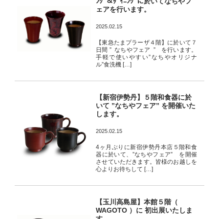
ﾝｸﾞ＆ﾀﾞｲﾆﾝｸﾞに於いてなちやフ
ェアを行います。
2025.02.15
【東急たまプラーザ４階】に於いて７
日間 ” なちやフェア ” を行います。
手軽で使いやすい”なちやオリジナ
ル”食洗機 […]
【新宿伊勢丹】５階和食器に於
いて ”なちやフェア” を開催いた
します。
2025.02.15
4ヶ月ぶりに新宿伊勢丹本店５階和食
器に於いて、”なちやフェア” を開催
させていただきます。皆様のお越しを
心よりお待ちして […]
【玉川高島屋】本館５階（
WAGOTO ）に 初出展いたしま
す