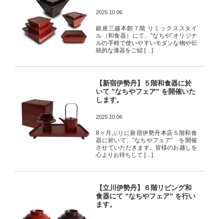
2025.10.06
銀座三越本館７階 リミックススタイ
ル（和食器）にて、”なちや”オリジナ
ルの手軽で使いやすいモダンな物や伝
統的な漆器をご紹 […]
【新宿伊勢丹】５階和食器に於
いて ”なちやフェア” を開催いた
します。
2025.10.06
8ヶ月ぶりに新宿伊勢丹本店５階和食
器に於いて、”なちやフェア” を開催
させていただきます。皆様のお越しを
心よりお待ちして […]
【立川伊勢丹】６階リビング和
食器にて ”なちやフェア” を行い
ます。