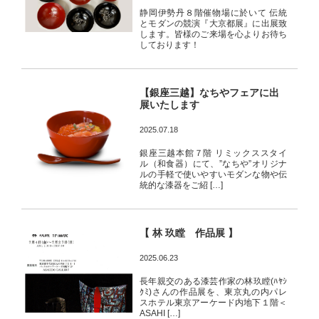
静岡伊勢丹８階催物場に於いて 伝統
とモダンの競演『大京都展』に出展致
します。皆様のご来場を心よりお待ち
しております！
【銀座三越】なちやフェアに出
展いたします
2025.07.18
銀座三越本館７階 リミックススタイ
ル（和食器）にて、”なちや”オリジナ
ルの手軽で使いやすいモダンな物や伝
統的な漆器をご紹 […]
【 林 玖瞠 作品展 】
2025.06.23
長年親交のある漆芸作家の林玖瞠(ﾊﾔｼ
ｸﾐ)さんの作品展を、東京丸の内パレ
スホテル東京アーケード内地下１階＜
ASAHI […]