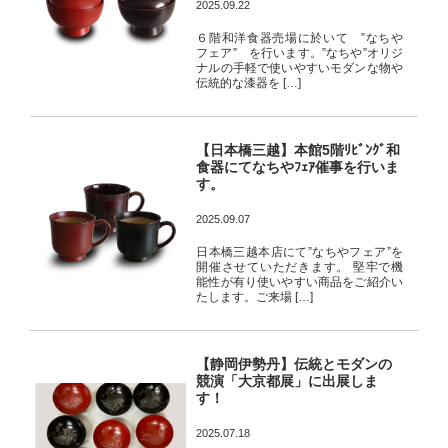
2025.09.22
６階和洋食器売場に於いて ”なちや
フェア” を行います。”なちや”オリジ
ナルの手軽で使いやすいモダンな物や
伝統的な漆器を […]
【日本橋三越】本館5階ﾘﾋﾞﾝｸﾞ和
食器にてなちやﾌｪｱ催事を行いま
す。
2025.09.07
日本橋三越本店にて”なちやフェア”を
開催させていただきます。 堅牢で機
能性が有り使いやすい商品をご紹介い
たします。ご来場 […]
【静岡伊勢丹】伝統とモダンの
競演「大京都展」に出展しま
す！
2025.07.18